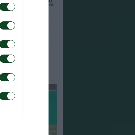
μριούκ ο Σιώπης