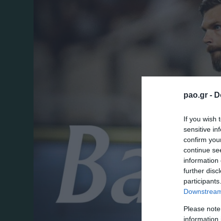
pao.gr -
D
If you wish 
sensitive in
confirm you
continue se
information 
further disc
participants
Downstream 
Please note
information 