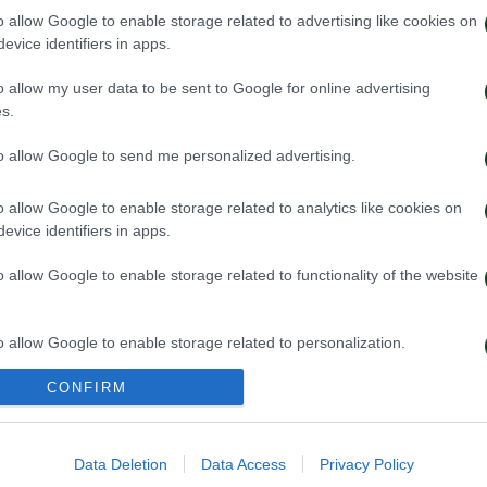
o allow Google to enable storage related to advertising like cookies on
evice identifiers in apps.
o allow my user data to be sent to Google for online advertising
s.
to allow Google to send me personalized advertising.
Παναθηναϊκό ο Κινγκς
Στην Καραγκιου
κουα
o allow Google to enable storage related to analytics like cookies on
evice identifiers in apps.
026
27/07/2026
o allow Google to enable storage related to functionality of the website
o allow Google to enable storage related to personalization.
CONFIRM
o allow Google to enable storage related to security, including
cation functionality and fraud prevention, and other user protection.
Data Deletion
Data Access
Privacy Policy