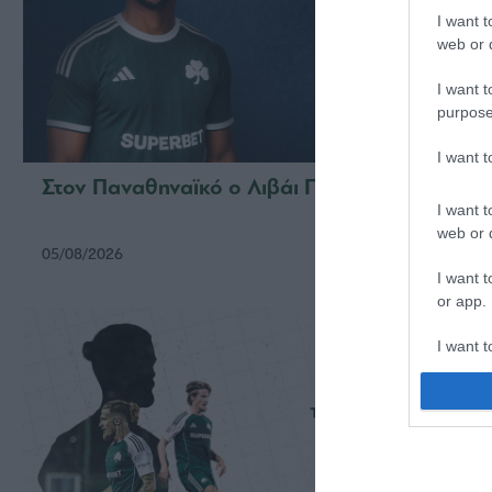
I want t
web or d
I want t
purpose
I want 
Στον Παναθηναϊκό ο Λιβάι Γκαρσία
Στον 
Κάνγ
I want t
web or d
05/08/2026
31/07/2
I want t
or app.
I want t
I want t
authenti