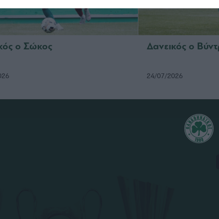
κός ο Σώκος
Δανεικός ο Βύν
026
24/07/2026