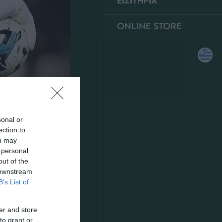
ΕΙΣΙΤΗΡΙΑ
ONLINE STORE
sonal or
ection to
ou may
 personal
out of the
 downstream
B’s List of
er and store
to grant or