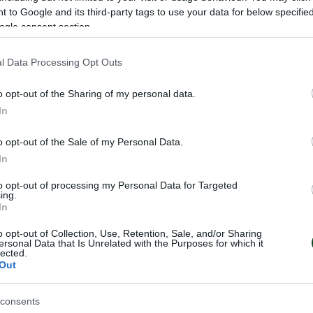
 to Google and its third-party tags to use your data for below specifi
ogle consent section.
ληση του Μπαρτλομιέι Ντραγκόφσκι στην πολωνική Βίτ
l Data Processing Opt Outs
ον Παναθηναϊκό τον Ιανουάριο του 2024 με τη μορφ
o opt-out of the Sharing of my personal data.
024 αποκτήθηκε από το Τριφύλλι. Στον Παναθηναϊκό κα
In
τακτώντας ένα Κύπελλο το 2024.
o opt-out of the Sale of my Personal Data.
In
to opt-out of processing my Personal Data for Targeted
ing.
In
o opt-out of Collection, Use, Retention, Sale, and/or Sharing
ersonal Data that Is Unrelated with the Purposes for which it
lected.
Out
consents