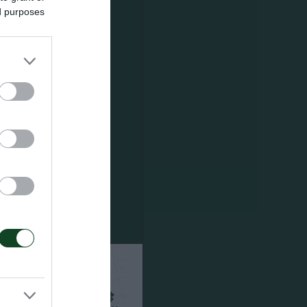
ed purposes
ζεβ Λοτζ.
ή δανεισμού
τέγραψε 72