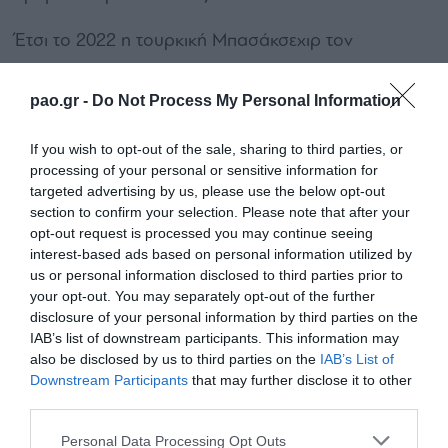
Έτσι το 2022 η τουρκική Μπασάκσεχιρ τον
απέκτησε. Ο Τουμπά μπήκε άμεσα στο βασικό
σχήμα, αγωνίστηκε σε όλα τα παιχνίδια των
pao.gr -
Do Not Process My Personal Information
Τούρκων στο Conference League, ενώ διεκδίκησε το
If you wish to opt-out of the sale, sharing to third parties, or
κύπελλο Τουρκίας, χάνοντας όμως στον τελικό από
processing of your personal or sensitive information for
targeted advertising by us, please use the below opt-out
τη Φενέρμπαχτσε.
section to confirm your selection. Please note that after your
opt-out request is processed you may continue seeing
Τον επόμενο χρόνο ήρθε η μεγάλη πρόκληση στην
interest-based ads based on personal information utilized by
καριέρα του, μια και η ιταλική Λέτσε τον ενέταξε -ως
us or personal information disclosed to third parties prior to
your opt-out. You may separately opt-out of the further
δανεικό- στο ρόστερ της. Στη Serie A δεν
disclosure of your personal information by third parties on the
καθιερώθηκε. Το καλοκαίρι του 2024 επέστρεψε στο
IAB’s list of downstream participants. This information may
also be disclosed by us to third parties on the
IAB’s List of
Βέλγιο με τη μορφή δανεισμού στη Μέχελεν, εκεί
Downstream Participants
that may further disclose it to other
όπου πάλι βρήκε θέση βασικού.
third parties.
Please note that this website/app uses one or more Google
Αν και γεννημένος στη Γαλλία, ο Τουμπά μεγάλωσε
Personal Data Processing Opt Outs