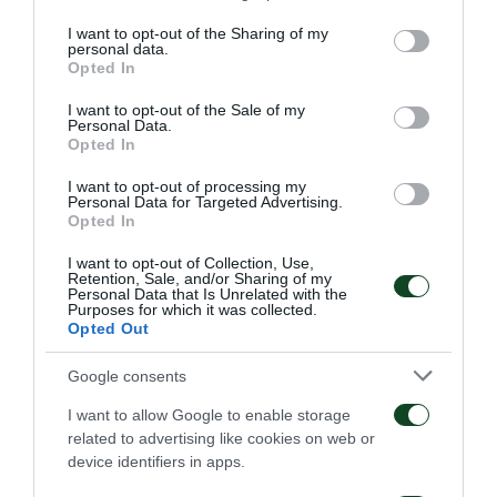
services and may gather and store information including but
στο Βέλγιο και έπαιξε στις μικρές εθνικές του
not limited to your visit or usage behaviour. You may click to
I want to opt-out of the Sharing of my
personal data.
grant or deny consent to Google and its third-party tags to
Βελγίου. Η καταγωγή των γονιών του, όμως, από
Opted In
use your data for below specified purposes in below Google
την Αλγερία, τον κέρδισε και στο ποδόσφαιρο,
consent section.
I want to opt-out of the Sale of my
Personal Data.
επιλέγοντας την αφρικανική εθνική ομάδα σε
Opted In
επίπεδο ανδρών. Είναι εν ενεργεία διεθνής
I want to opt-out of processing my
μετρώντας 14 συμμετοχές και 1 γκολ.
Personal Data for Targeted Advertising.
Opted In
Καλωσορίζουμε τον Αχμέντ στην οικογένεια του
I want to opt-out of Collection, Use,
Retention, Sale, and/or Sharing of my
Παναθηναϊκού!
Personal Data that Is Unrelated with the
Purposes for which it was collected.
Opted Out
Google consents
I want to allow Google to enable storage
related to advertising like cookies on web or
device identifiers in apps.