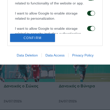
related to functionality of the website or app.
I want to allow Google to enable storage
related to personalization.
Στην Καραγκιουμριούκ
Ολοκλήρωση
I want to allow Google to enable storage
ο Σιώπης
συνεργασίας με τον
related to security, including authentication
Γεντβάι
CONFIRM
functionality and fraud prevention, and other
27/07/2026
26/07/2026
user protection.
Data Deletion
Data Access
Privacy Policy
Δανεικός ο Σώκος
Δανεικός ο Βύντρα
24/07/2026
24/07/2026