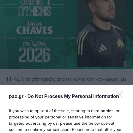
Η ΠΑΕ Παναθηναϊκός ανακοινώνει τον δανεισμό, με
οψιόν αγοράς, του Λούκας Τσάβες από την
pao.gr -
Do Not Process My Personal Information
Αρχεντίνος Τζούνιορς! Ο Αργεντινός
τερματοφύλακας αποτελεί την τέταρτη χειμερινή
If you wish to opt-out of the sale, sharing to third parties, or
μετεγγραφική προσθήκη.
processing of your personal or sensitive information for
targeted advertising by us, please use the below opt-out
Ο Λούκας γεννήθηκε στις 9 Αυγούστου 1995 στην
section to confirm your selection. Please note that after your