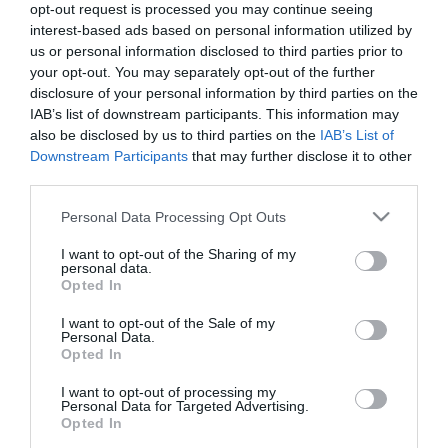
opt-out request is processed you may continue seeing
πόλη Μαρτίν Κορονάδο της Αργεντινής. Ξεκίνησε
interest-based ads based on personal information utilized by
από μικρή ηλικία στην ακαδημία της Ρίβερ Πλέιτ και
us or personal information disclosed to third parties prior to
your opt-out. You may separately opt-out of the further
στα 15 του πήγε στην ακαδημία της Αρχεντίνος
disclosure of your personal information by third parties on the
Τζούνιορς. Σε ηλικία 22 ετών έκανε επαγγελματικό
IAB’s list of downstream participants. This information may
also be disclosed by us to third parties on the
IAB’s List of
ντεμπούτο. Έμεινε έως την άνοιξη του 2022 στην
Downstream Participants
that may further disclose it to other
Αρχεντίνος Τζούνιορς και στη συνέχεια
third parties.
παραχωρήθηκε δανεικός στην Ουρακάν. Τον
Please note that this website/app uses one or more Google
Personal Data Processing Opt Outs
Ιανουάριο του 2024 ήρθε στην Ελλάδα για
services and may gather and store information including but
not limited to your visit or usage behaviour. You may click to
I want to opt-out of the Sharing of my
λογαριασμό του Παναιτωλικού. Στο Αγρίνιο
personal data.
grant or deny consent to Google and its third-party tags to
Opted In
παρέμεινε δύο χρόνια υπό τη μορφή δανεισμού,
use your data for below specified purposes in below Google
consent section.
I want to opt-out of the Sale of my
ήταν βασικός κι αναντικατάστατος, ενώ διατέλεσε
Personal Data.
Opted In
και αρχηγός του Παναιτωλικού.
I want to opt-out of processing my
Στον Παναθηναϊκό θα έχει τη φανέλα με τον αριθμό
Personal Data for Targeted Advertising.
Opted In
12.