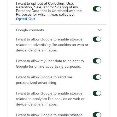
I want to opt-out of Collection, Use,
Retention, Sale, and/or Sharing of my
Καλωσορίζουμε τον Λούκας στην οικογένεια του
Personal Data that Is Unrelated with the
Purposes for which it was collected.
Παναθηναϊκού!
Opted Out
Google consents
I want to allow Google to enable storage
ΜΕΤΑΓΡΑΦΙΚΑ
related to advertising like cookies on web or
device identifiers in apps.
I want to allow my user data to be sent to
Google for online advertising purposes.
I want to allow Google to send me
personalized advertising.
Στον Παναθηναϊκό ο
Στον Παναθηναϊκό ο
Λιβάι Γκαρσία
Κινγκς Κάνγκουα
I want to allow Google to enable storage
related to analytics like cookies on web or
05/08/2026
31/07/2026
device identifiers in apps.
I want to allow Google to enable storage