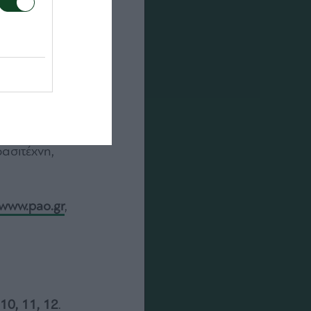
ασιτέχνη,
www.pao.gr
,
 10, 11, 12
.