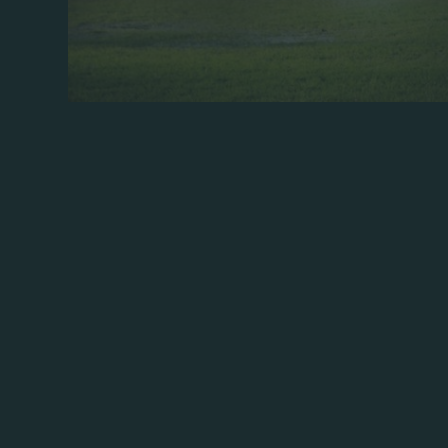
Η ΠΑΕ Παναθηναϊκός ανακοινώνει ότι απ
Διαρκείας για τη νέα ποδοσφαιρική σεζό
Έπειτα από μια εξαιρετικά δύσκολη περίοδ
έδρας μας άδειες και τον κόσμο μακριά 
ραντεβού και να ξανασμίξουμε όλοι μαζί στ
Το «Απόστολος Νικολαΐδης» ανοίγει ξανά γ
στον Παναθηναϊκό, με ασφάλεια και απόλυ
υγείας όλων μας, τηρώντας όλα τα απαρα
υγειονομικά πρωτόκολλα.