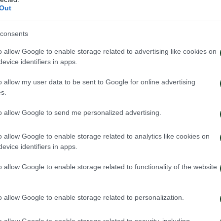
Out
consents
o allow Google to enable storage related to advertising like cookies on
evice identifiers in apps.
o allow my user data to be sent to Google for online advertising
s.
ΡΚΕΙΑΣ 2021-22
to allow Google to send me personalized advertising.
μόνο οικονομικά ενήμερα μέλη του Ερασιτέχνη
 την αγορά Διαρκείας απαιτείται πιστοποιητικό εμβολι
o allow Google to enable storage related to analytics like cookies on
evice identifiers in apps.
o allow Google to enable storage related to functionality of the website
o allow Google to enable storage related to personalization.
 στον Ερασιτέχνη
o allow Google to enable storage related to security, including