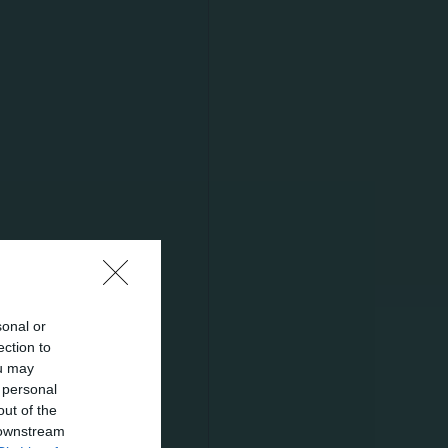
γαπημένη
 στις
sonal or
ection to
ou may
 personal
out of the
 downstream