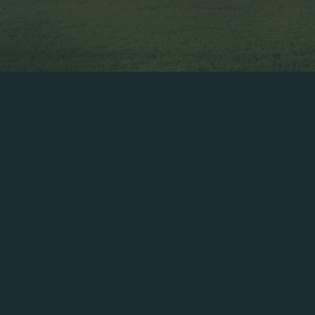
ό την Παρασκευή 6 Αυγούστου τέθηκαν σε κυκλοφορία
ν 2021-22.
ο λόγω της πανδημίας που κράτησε τις εξέδρες της ισ
από την αγαπημένη του ομάδα, ήρθε η ώρα για να δώ
ο «σπίτι» μας.
ια τους φίλους του Τριφυλλιού και σε περιμένει να βρε
το σεβασμό στις υγειονομικές διατάξεις για την προστ
ίτητα μέτρα προστασίας και σε πλήρη εναρμόνιση με 