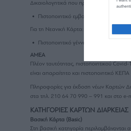
Δικαιολογητικά που προκύπτουν από την 
authenti
Πιστοποιητικό εμβολιασμού ή νόσησης 
Για τη Νεανική Κάρτα:
Πιστοποιητικό γέννησης ή οικογενειακ
ΑΜΕΑ
Πλέον ταυτότητας, πιστοποιητικού Covid
είναι απαραίτητο και πιστοποιητικό ΚΕΠΑ
Πληροφορίες για έκδοση νέων Καρτών Δια
στα τηλ. 210 64 70 990 – 991 και στο e-m
ΚΑΤΗΓΟΡΙΕΣ ΚΑΡΤΩΝ ΔΙΑΡΚΕΙΑΣ
Βασική Κάρτα (Basic)
Στη βασική κατηγορία περιλαμβάνονται ατ