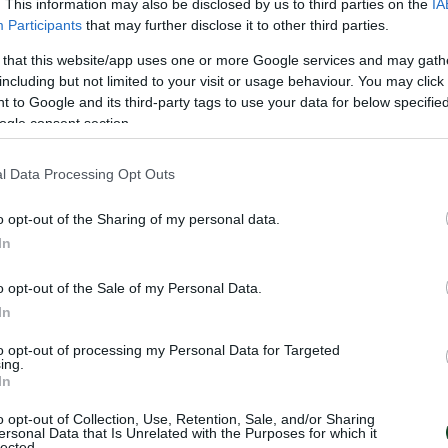
ου όλες τις Θύρες στις οποίες διατίθενται οι Κάρτες Δ
. This information may also be disclosed by us to third parties on the
IA
Participants
that may further disclose it to other third parties.
ει ανά κατηγορία κάρτας και Θύρας.
 that this website/app uses one or more Google services and may gath
including but not limited to your visit or usage behaviour. You may click 
 to Google and its third-party tags to use your data for below specifi
ogle consent section.
l Data Processing Opt Outs
o opt-out of the Sharing of my personal data.
In
o opt-out of the Sale of my Personal Data.
In
to opt-out of processing my Personal Data for Targeted
ing.
In
o opt-out of Collection, Use, Retention, Sale, and/or Sharing
ersonal Data that Is Unrelated with the Purposes for which it
lected.