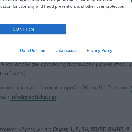
ισχύουσα ΚΥΑ και το υγειονομικό πρωτόκολλο:
cation functionality and fraud prevention, and other user protection.
τους τελευταίους 6 μήνες.
CONFIRM
ής κατάστασης.
Data Deletion
Data Access
Privacy Policy
-19 και απόδειξης εγγραφής/ανανέωσης μέλους στον Ερ
 (από 67%).
ρκείας και για όρους και προϋποθέσεις θα βρεις στο
ail:
info@paotickets.gr
.
ομικές Κάρτες για τις
Θύρες 1, 2, 5Α, 5Β/5Γ, 8Α/8Β, 9,