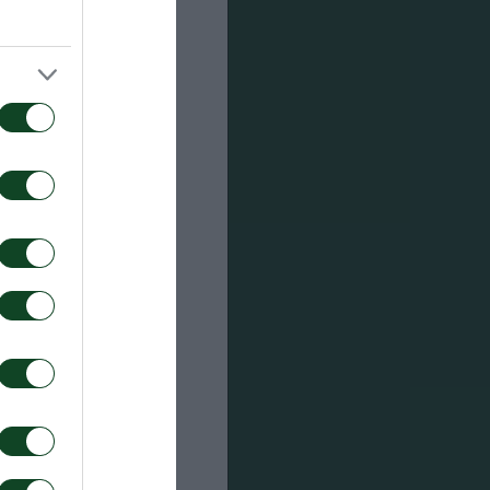
ασμού ή