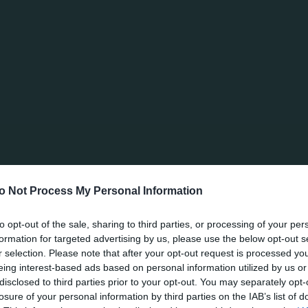
εια για να δούμε από κοντά και να στηρίξουμε την α
χή και η δύναμη της ομάδας είσαι εσύ, στις χαρές και
o Not Process My Personal Information
τυπο για τις Κάρτες Διαρκείας 2021-22
to opt-out of the sale, sharing to third parties, or processing of your per
formation for targeted advertising by us, please use the below opt-out s
ς
r selection. Please note that after your opt-out request is processed y
eing interest-based ads based on personal information utilized by us or
disclosed to third parties prior to your opt-out. You may separately opt-
losure of your personal information by third parties on the IAB’s list of