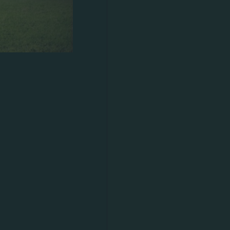
 οι Κάρτες
τορικής
σουμε…
θείς δίπλα
ασία της
τα