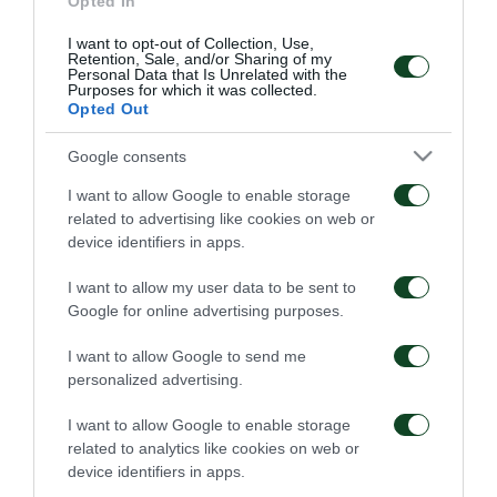
Opted In
Μετά την υποβολή του αιτήματός σας θα
I want to opt-out of Collection, Use,
Retention, Sale, and/or Sharing of my
επικοινωνήσουμε μαζί σας για επιβεβαίωση και
Personal Data that Is Unrelated with the
Purposes for which it was collected.
περαιτέρω οδηγίες.
Opted Out
Google consents
I want to allow Google to enable storage
ΠΑΕ
related to advertising like cookies on web or
device identifiers in apps.
I want to allow my user data to be sent to
Google for online advertising purposes.
I want to allow Google to send me
personalized advertising.
Οδηγίες προς τους
Η ΠΑΕ Παναθηναϊκός
φιλάθλους για την
παρουσιάζει το νέο
I want to allow Google to enable storage
αποψινή προσέλευση
υπερσύγχρονο πούλμαν
related to analytics like cookies on web or
στο ΟΑΚΑ
της ομάδας
device identifiers in apps.
05/08/2026
03/08/2026