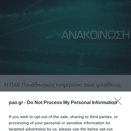
Η ΠΑΕ Παναθηναϊκός ενημερώνει τους φιλάθλους
που ενδιαφέρονται να αγοράσουν εισιτήριο για τον
αγώνα The New Saints – Παναθηναϊκός, που θα
pao.gr -
Do Not Process My Personal Information
διεξαχθεί στις 12 Δεκεμβρίου 2024, τα εξής:
If you wish to opt-out of the sale, sharing to third parties, or
processing of your personal or sensitive information for
Οι αιτήσεις θα μπορούν να υποβληθούν από
targeted advertising by us, please use the below opt-out