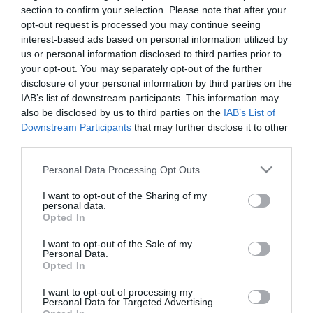
Τετάρτη 13 Νοεμβρίου έως και την Παρασκευή
section to confirm your selection. Please note that after your
29 Νοεμβρίου.
opt-out request is processed you may continue seeing
interest-based ads based on personal information utilized by
us or personal information disclosed to third parties prior to
Τα αιτήματα αποστέλλονται στη διεύθυνση
your opt-out. You may separately opt-out of the further
info@paotickets.gr
.
disclosure of your personal information by third parties on the
IAB’s list of downstream participants. This information may
Τα αιτήματα πρέπει να περιλαμβάνουν τα εξής
also be disclosed by us to third parties on the
IAB’s List of
στοιχεία, γραμμένα σε κεφαλαία και με
Downstream Participants
that may further disclose it to other
third parties.
λατινικούς χαρακτήρες για κάθε κάτοχο
εισιτηρίου: ονοματεπώνυμο, αριθμό
Please note that this website/app uses one or more Google
Personal Data Processing Opt Outs
services and may gather and store information including but
διαβατηρίου, αριθμό κινητού τηλεφώνου, e-
not limited to your visit or usage behaviour. You may click to
I want to opt-out of the Sharing of my
mail. Επίσης είναι απαραίτητα: ημερομηνία
personal data.
grant or deny consent to Google and its third-party tags to
Opted In
use your data for below specified purposes in below Google
αναχώρησης, αεροπορική εταιρεία, κωδικός
consent section.
I want to opt-out of the Sale of my
πτήσης (ίδια στοιχεία και για την επιστροφή),
Personal Data.
Opted In
ξενοδοχείο διαμονής.
I want to opt-out of processing my
Το κόστος του εισιτηρίου ανέρχεται στα 20 ευρώ.
Personal Data for Targeted Advertising.