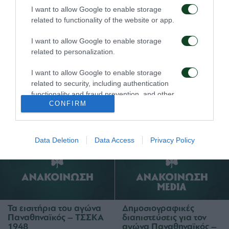
I want to allow Google to enable storage
related to functionality of the website or app.
I want to allow Google to enable storage
related to personalization.
I want to allow Google to enable storage
Τα εισιτήρια για τον
Το πρόγραμμα της
related to security, including authentication
αγώνα ΤΣΣΚΑ 1948 –
παραμονής του αγώνα
functionality and fraud prevention, and other
Παναθηναϊκός
Παναθηναϊκός – ΤΣΣΚΑ
CONFIRM
user protection.
1948
03/08/2026
02/08/2026
Data Deletion
Data Access
Privacy Policy
Τα εισιτήρια του αγώνα
Δημοσιογραφικές
Παναθηναϊκός – ΤΣΣΚΑ
διαπιστεύσεις για τον
1948
αγώνα Παναθηναϊκός –