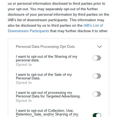
us or personal information disclosed to third parties prior to
your opt-out. You may separately opt-out of the further
Η Πορτογαλία δεν είναι από τις αγορές που
disclosure of your personal information by third parties on the
συνηθίζει να επιλέγει ποδοσφαιριστές η ομάδα.
IAB’s list of downstream participants. This information may
also be disclosed by us to third parties on the
IAB’s List of
Βέβαια, από την άλλη πλευρά, έχει φορέσει τα
Downstream Participants
that may further disclose it to other
πράσινα ο Πάουλο Σόουζα, ενώ και ο αρχηγός ο
third parties.
Ζέκα είναι συμπατριώτης σου! Εσύ τι περιμένεις από
Please note that this website/app uses one or more Google
Personal Data Processing Opt Outs
αυτή τη συνεργασία;
services and may gather and store information including but
not limited to your visit or usage behaviour. You may click to
I want to opt-out of the Sharing of my
personal data.
grant or deny consent to Google and its third-party tags to
«Καταρχήν, το μεγαλύτερο μου όνειρο είναι να
Opted In
use your data for below specified purposes in below Google
κατακτήσω το Πρωτάθλημα με τον Παναθηναϊκό!
consent section.
I want to opt-out of the Sale of my
Personal Data.
Ξέρω ότι δεν είναι εύκολο, αλλά έχουμε καλή
Opted In
ομάδα, αξιόλογους παίκτες, οπότε γιατί να μην το
I want to opt-out of processing my
καταφέρουμε; Δεν είναι μόνο αυτοί που αναφέρατε,
Personal Data for Targeted Advertising.
Opted In
πάντως… Ο Κάρλος Φρέιτας ήταν τεχνικός
I want to opt-out of Collection, Use,
διευθυντής μου στην Μετς και να ξέρετε ότι πάντα
Retention, Sale, and/or Sharing of my