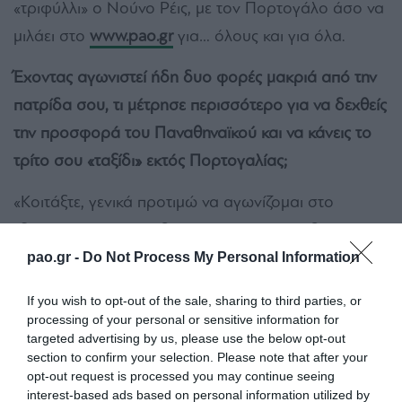
«τριφύλλι» ο Νούνο Ρέις, με τον Πορτογάλο άσο να
μιλάει στο
www.pao.gr
για… όλους και για όλα.
Έχοντας αγωνιστεί ήδη δυο φορές μακριά από την
πατρίδα σου, τι μέτρησε περισσότερο για να δεχθείς
την προσφορά του Παναθηναϊκού και να κάνεις το
τρίτο σου «ταξίδι» εκτός Πορτογαλίας;
«Κοιτάξτε, γενικά προτιμώ να αγωνίζομαι στο
εξωτερικό γιατί είναι διαφορετικό το επίπεδο. Στην
Ελλάδα έμαθα ότι είναι υψηλό το επίπεδο, ενώ και ο
pao.gr -
Do Not Process My Personal Information
Παναθηναϊκός είναι μια πολύ μεγάλη ομάδα, οπότε
If you wish to opt-out of the sale, sharing to third parties, or
η απόφαση μου ήταν μάλλον εύκολη! Μόλις
processing of your personal or sensitive information for
targeted advertising by us, please use the below opt-out
ενημερώθηκα για την προοπτική αυτή, δεν είχα
section to confirm your selection. Please note that after your
κανένα δισταγμό να αποδεχθώ την πρόταση που
opt-out request is processed you may continue seeing
μου έγινε και… να ‘μαι».
interest-based ads based on personal information utilized by