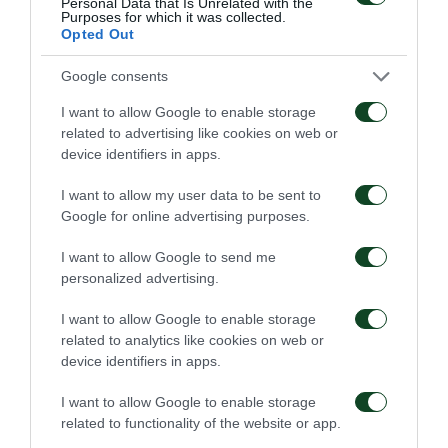
Personal Data that Is Unrelated with the
μου έλεγε πως ο Παναθηναϊκός έχει τις συνθήκες
Purposes for which it was collected.
Opted Out
που χρειάζομαι για να εξελιχθώ σαν
ποδοσφαιριστής και να μην διστάσω να πω το ναι,
Google consents
αν με ειδοποιούσαν κάποια στιγμή από την Αθήνα!».
I want to allow Google to enable storage
related to advertising like cookies on web or
Διαθέτεις την ικανότητα να αγωνίζεσαι σε διάφορες
device identifiers in apps.
θέσεις… Που θα έλεγες, ωστόσο, πως μπορείς να
I want to allow my user data to be sent to
προσφέρεις τα μέγιστα στην ομάδα σου; Τι θεωρείς
Google for online advertising purposes.
πως κάνεις καλύτερα μέσα στον αγωνιστικό χώρο;
I want to allow Google to send me
personalized advertising.
«Νιώθω καλύτερα αγωνιζόμενος στη μεσαία
γραμμή. Ωστόσο, θεωρώ ότι μπορώ να αποδώσω
I want to allow Google to enable storage
related to analytics like cookies on web or
καλά και στην άμυνα. Νιώθω ότι έχω ωριμάσει
device identifiers in apps.
πλέον και ειδικά τα δυο τελευταία χρόνια έχω
I want to allow Google to enable storage
καταφέρει να βελτιώσω πολύ την αντίληψή μου, την
related to functionality of the website or app.
επιθετικότητα στα μαρκαρίσματα αλλά και την