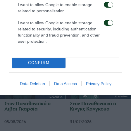
I want to allow Google to enable storage
προσαρμογή μου στις εκάστοτε συνθήκες, είτε ως
related to personalization.
στόπερ είτε ως “κόφτης”, που είναι και τα τρία
I want to allow Google to enable storage
δυνατά μου στοιχεία».
related to security, including authentication
functionality and fraud prevention, and other
user protection.
ΜΕΤΑΓΡΑΦΙΚΑ
CONFIRM
Data Deletion
Data Access
Privacy Policy
Στον Παναθηναϊκό ο
Στον Παναθηναϊκό ο
Λιβάι Γκαρσία
Κινγκς Κάνγκουα
05/08/2026
31/07/2026