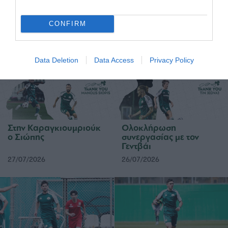
Στον Παναθηναϊκό ο
Στον Παναθηναϊκό ο
Λιβάι Γκαρσία
Κινγκς Κάνγκουα
CONFIRM
05/08/2026
31/07/2026
Data Deletion
Data Access
Privacy Policy
Στην Καραγκιουμριούκ
Ολοκλήρωση
ο Σιώπης
συνεργασίας με τον
Γεντβάι
27/07/2026
26/07/2026