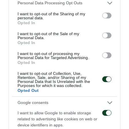
θα ήθελα να δημιουργήσω το ίδιο με τους οπαδούς
Please note that this website/app uses one or more Google
Personal Data Processing Opt Outs
services and may gather and store information including but
του Παναθηναϊκού».
not limited to your visit or usage behaviour. You may click to
I want to opt-out of the Sharing of my
personal data.
grant or deny consent to Google and its third-party tags to
Τι σκέφτηκες όταν προέκυψε η πρόταση του
Opted In
use your data for below specified purposes in below Google
Παναθηναϊκού;
consent section.
I want to opt-out of the Sale of my
Personal Data.
Opted In
«Όταν ήρθε η πρώτη επικοινωνία με τον
Παναθηναϊκό με χαροποίησε πολύ γιατί αφορούσε
I want to opt-out of processing my
Personal Data for Targeted Advertising.
ένα σημαντικό ευρωπαϊκό σύλλογο και σκέφτηκα ότι
Opted In
είναι μια μεγάλη ευκαιρία για εμένα».
I want to opt-out of Collection, Use,
Retention, Sale, and/or Sharing of my
Personal Data that Is Unrelated with the
Έπαιξες στη Λεγκανιές πέρυσι. Σπουδαία εμπειρία;
Purposes for which it was collected.
Opted Out
«Έκανα μια πολύ καλή σεζόν στην Πριμέρα Ντιβιζιόν
Google consents
και αυτό με βοήθησε να μπορώ να προσαρμόζομαι.
I want to allow Google to enable storage
Ελπίζω να κάνω μια σημαντική σεζόν εδώ για να
related to advertising like cookies on web or
μπορέσω να βοηθήσω την ομάδα».
device identifiers in apps.