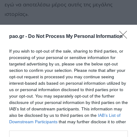
εγώ να αποτελέσω μέρος αυτής της μεγάλης
ιστορίας».
Στον Παναθηναϊκό έχουν αγωνιστεί στο παρελθόν
pao.gr -
Do Not Process My Personal Information
πολλοί Βραζιλιάνοι. Τι θα ήθελες να αφήσεις όταν θα
φύγεις από το σύλλογο;
If you wish to opt-out of the sale, sharing to third parties, or
processing of your personal or sensitive information for
«Έχω ακούσει ότι πολλοί συμπατριώτες μου
targeted advertising by us, please use the below opt-out
πέρασαν από τον Παναθηναϊκό και έγραψαν
section to confirm your selection. Please note that after your
opt-out request is processed you may continue seeing
σημαντικές σελίδες στην ιστορία του συλλόγου. Θα
interest-based ads based on personal information utilized by
ήθελα να γίνω ένα ίνδαλμα για τους φιλάθλους και
us or personal information disclosed to third parties prior to
your opt-out. You may separately opt-out of the further
εάν κάποια στιγμή αφήσω τον Παναθηναϊκό, θέλω
disclosure of your personal information by third parties on the
να έχω κατακτήσει πολλούς τίτλους και να έχω
IAB’s list of downstream participants. This information may
also be disclosed by us to third parties on the
IAB’s List of
αφήσει το αποτύπωμά μου στην ομάδα. Έχω
Downstream Participants
that may further disclose it to other
μεγάλο δέσιμο με τους οπαδούς της Κορίνθιανς και
third parties.