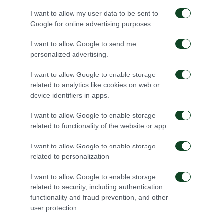
I want to allow my user data to be sent to
Πώς θα περιέγραφες τα αγωνιστικά χαρακτηριστικά
Google for online advertising purposes.
σου;
I want to allow Google to send me
«Θα έλεγα ότι είμαι μαχητής μέσα στον αγωνιστικό
personalized advertising.
χώρο. Ποτέ δεν σταματάω να τρέχω και πάντα
I want to allow Google to enable storage
κοιτάω πως θα βοηθήσω την ομάδα. Έχω πολλές
related to analytics like cookies on web or
device identifiers in apps.
δυνατότητες και βασικά να πετυχαίνω γκολ».
I want to allow Google to enable storage
related to functionality of the website or app.
I want to allow Google to enable storage
ΜΕΤΑΓΡΑΦΙΚΑ
related to personalization.
I want to allow Google to enable storage
related to security, including authentication
functionality and fraud prevention, and other
user protection.