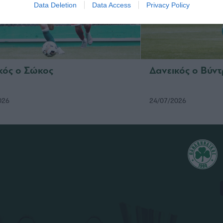
Data Deletion
Data Access
Privacy Policy
κός ο Σώκος
Δανεικός ο Βύν
026
24/07/2026