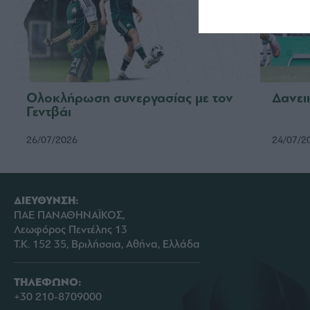
Ολοκλήρωση συνεργασίας με τον
Δανει
Γεντβάι
26/07/2026
24/07/2
ΔΙΕΥΘΥΝΣΗ:
ΠΑΕ ΠΑΝΑΘΗΝΑΪΚΟΣ,
Λεωφόρος Πεντέλης 13
Τ.Κ. 152 35, Βριλήσσια, Αθήνα, Ελλάδα
ΤΗΛΕΦΩΝΟ:
+30 210-8709000