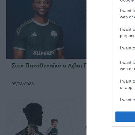
I want t
web or d
I want t
purpose
I want 
I want t
Στον Παναθηναϊκό ο Λιβάι Γκαρσία
Στον 
web or d
Κάνγ
I want t
05/08/2026
31/07/2
or app.
I want t
I want t
authenti