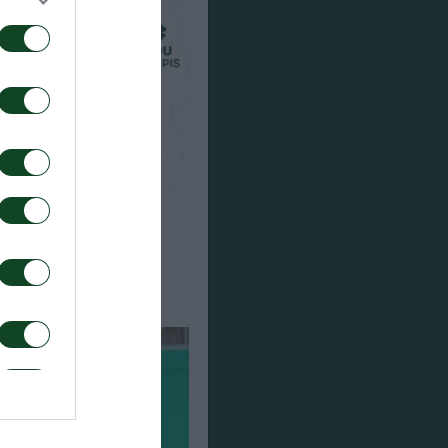
μριούκ ο Σιώπης