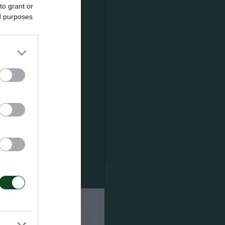
to grant or
ed purposes
έμπιε
όλες τις