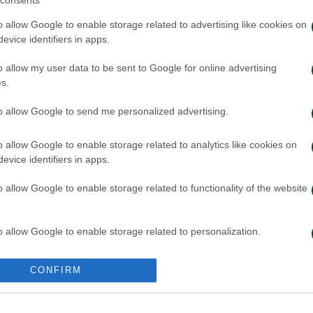
o allow Google to enable storage related to advertising like cookies on
evice identifiers in apps.
o allow my user data to be sent to Google for online advertising
s.
to allow Google to send me personalized advertising.
o allow Google to enable storage related to analytics like cookies on
Παναθηναϊκό ο Κινγκς
Στην Καραγκιου
evice identifiers in apps.
κουα
o allow Google to enable storage related to functionality of the website
026
27/07/2026
o allow Google to enable storage related to personalization.
o allow Google to enable storage related to security, including
CONFIRM
cation functionality and fraud prevention, and other user protection.