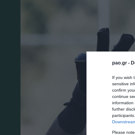
pao.gr -
D
If you wish 
sensitive in
confirm you
continue se
information 
further disc
participants
Downstream 
Please note