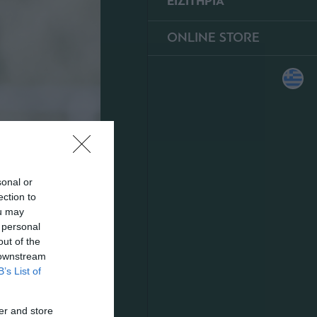
ΕΙΣΙΤΗΡΙΑ
ONLINE STORE
sonal or
ection to
ou may
 personal
out of the
 downstream
B’s List of
er and store