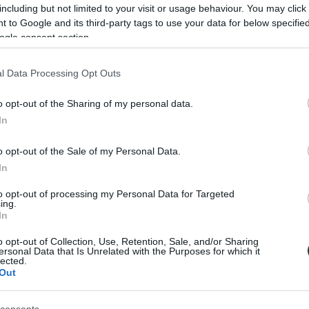
including but not limited to your visit or usage behaviour. You may click 
 to Google and its third-party tags to use your data for below specifi
ogle consent section.
αραχώρηση του Σωκράτη Διούδη στην πολωνική Ζαγκλ
l Data Processing Opt Outs
λα με το Τριφύλλι, αγωνιζόμενος σε 125 παιχνίδια σε 
o opt-out of the Sharing of my personal data.
In
ο της σεζόν 2021-22.
o opt-out of the Sale of my Personal Data.
η συνέχεια της καριέρας του.
In
to opt-out of processing my Personal Data for Targeted
ing.
In
o opt-out of Collection, Use, Retention, Sale, and/or Sharing
ersonal Data that Is Unrelated with the Purposes for which it
lected.
Out
consents